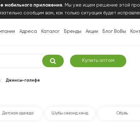
те мобильного приложения
. Мы уже ищем решение этой про
зательно сообщим вам, как только ситуация будет исправле
мпании
Адреса
Каталог
Бренды
Акции
Блог ВоВы
Кон
Купить оптом
/
Джинсы-галифе
Детская одежда
Шубы секонд хенд
Обувь