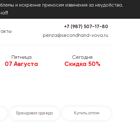
блемы и искренне приносим извинения за неудобства.
на!❗
+7 (987) 507-17-80
такты
penza@secondhand-vova.ru
Пятница
Сегодня
07 Августа
Скидка 50%
Брендовая одежда
Купить оптом