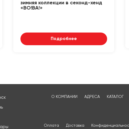
зимняя коллекции в секонд-хенд
«ВО!ВА!»
Подробнее
О КОМПАНИИ
АДРЕСА
КАТАЛОГ
нск
нь
Оплата
Доставка
Конфиденциальнос
сары