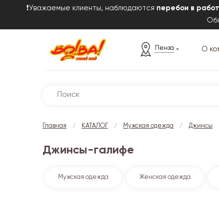
❗Уважаемые клиенты, наблюдаются
перебои в рабо
Обя
Пенза
О ко
/
/
/
Главная
КАТАЛОГ
Мужская одежда
Джинсы
Джинсы-галифе
Мужская одежда
Женская одежда