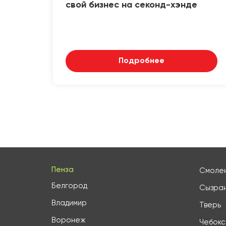
свой бизнес на секонд-хэнде
Подробнее
Пенза
Смоле
Белгород
Сызра
Владимир
Тверь
Воронеж
Чебок