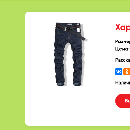
Ха
Разме
Цена:
Расск
Наличи
В