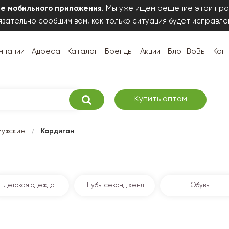
те мобильного приложения
. Мы уже ищем решение этой про
зательно сообщим вам, как только ситуация будет исправле
мпании
Адреса
Каталог
Бренды
Акции
Блог ВоВы
Кон
Купить оптом
/
мужские
Кардиган
Детская одежда
Шубы секонд хенд
Обувь