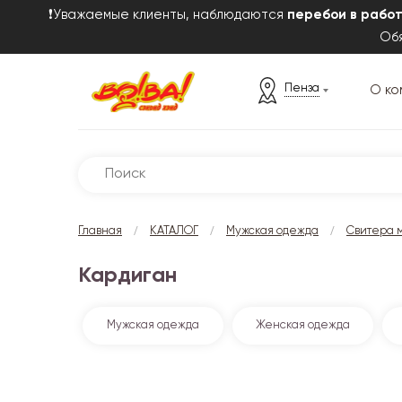
❗Уважаемые клиенты, наблюдаются
перебои в рабо
Обя
Пенза
О ко
/
/
/
Главная
КАТАЛОГ
Мужская одежда
Свитера 
Кардиган
Мужская одежда
Женская одежда