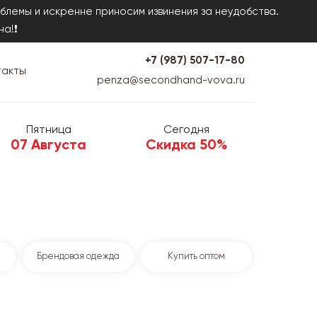
блемы и искренне приносим извинения за неудобства.
на!❗
+7 (987) 507-17-80
такты
penza@secondhand-vova.ru
Пятница
Сегодня
07 Августа
Скидка 50%
Брендовая одежда
Купить оптом