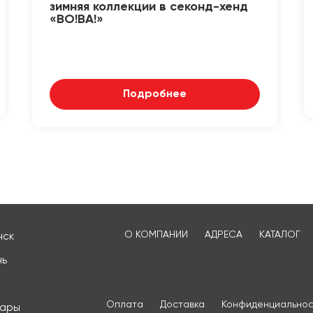
зимняя коллекции в секонд-хенд
«ВО!ВА!»
Подробнее
О КОМПАНИИ
АДРЕСА
КАТАЛОГ
нск
нь
Оплата
Доставка
Конфиденциальнос
сары