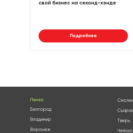
свой бизнес на секонд-хэнде
Подробнее
Пенза
Смоле
Белгород
Сызра
Владимир
Тверь
Воронеж
Чебок