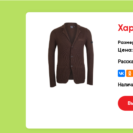
Ха
Разме
Цена:
Расск
Наличи
В